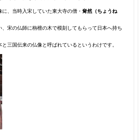
像に、当時入宋していた東大寺の僧・
奝然（ちょうね
い、宋の仏師に栴檀の木で模刻してもらって日本へ持ち
本と三国伝来の仏像と呼ばれているというわけです。