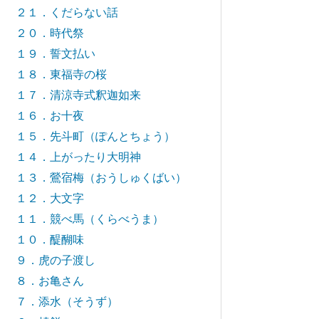
２１．くだらない話
２０．時代祭
１９．誓文払い
１８．東福寺の桜
１７．清涼寺式釈迦如来
１６．お十夜
１５．先斗町（ぽんとちょう）
１４．上がったり大明神
１３．鶯宿梅（おうしゅくばい）
１２．大文字
１１．競べ馬（くらべうま）
１０．醍醐味
９．虎の子渡し
８．お亀さん
７．添水（そうず）