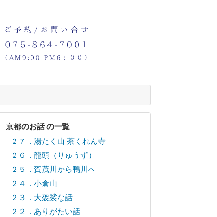
京都のお話 の一覧
２７．湯たく山 茶くれん寺
２６．龍頭（りゅうず）
２５．賀茂川から鴨川へ
２４．小倉山
２３．大袈裟な話
２２．ありがたい話