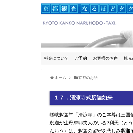
料金について
ご予約
お客様のお声
観光
ホーム
京都のお話
１７．清涼寺式釈迦如来
嵯峨釈迦堂「清涼寺」のご本尊は三国
釈迦が生母摩耶夫人のいる?利天（と
んおう）は、釈迦の留守を悲しみ
釈迦