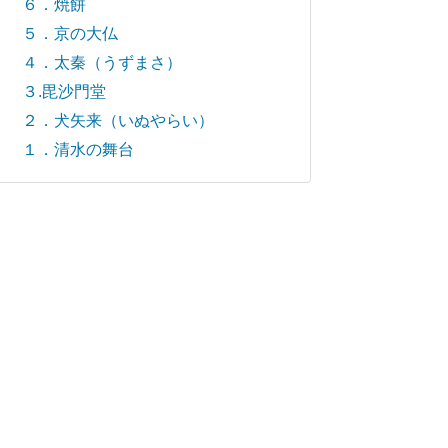
６．焼餅
５．京の大仏
４．太秦（うずまさ）
３.毘沙門堂
２．犬矢来（いぬやらい）
１．清水の舞台