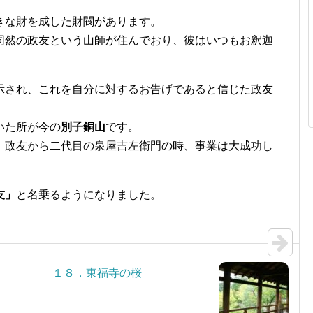
きな財を成した財閥があります。
同然の政友という山師が住んでおり、彼はいつもお釈迦
示され、これを自分に対するお告げであると信じた政友
いた所が今の
別子銅山
です。
、政友から二代目の泉屋吉左衛門の時、事業は大成功し
友」
と名乗るようになりました。
１８．東福寺の桜