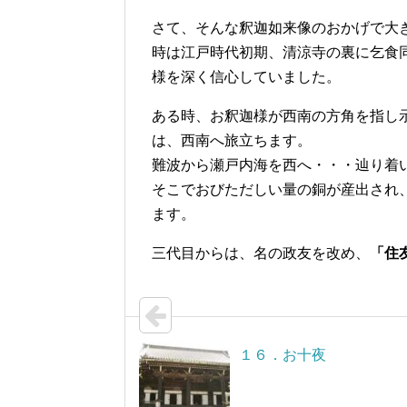
さて、そんな釈迦如来像のおかげで大
時は江戸時代初期、清涼寺の裏に乞食
様を深く信心していました。
ある時、お釈迦様が西南の方角を指し
は、西南へ旅立ちます。
難波から瀬戸内海を西へ・・・辿り着
そこでおびただしい量の銅が産出され
ます。
三代目からは、名の政友を改め、
「住
１６．お十夜